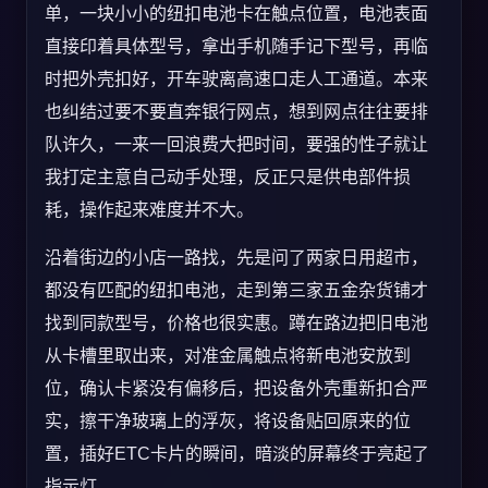
单，一块小小的纽扣电池卡在触点位置，电池表面
直接印着具体型号，拿出手机随手记下型号，再临
时把外壳扣好，开车驶离高速口走人工通道。本来
也纠结过要不要直奔银行网点，想到网点往往要排
队许久，一来一回浪费大把时间，要强的性子就让
我打定主意自己动手处理，反正只是供电部件损
耗，操作起来难度并不大。
沿着街边的小店一路找，先是问了两家日用超市，
都没有匹配的纽扣电池，走到第三家五金杂货铺才
找到同款型号，价格也很实惠。蹲在路边把旧电池
从卡槽里取出来，对准金属触点将新电池安放到
位，确认卡紧没有偏移后，把设备外壳重新扣合严
实，擦干净玻璃上的浮灰，将设备贴回原来的位
置，插好ETC卡片的瞬间，暗淡的屏幕终于亮起了
指示灯。