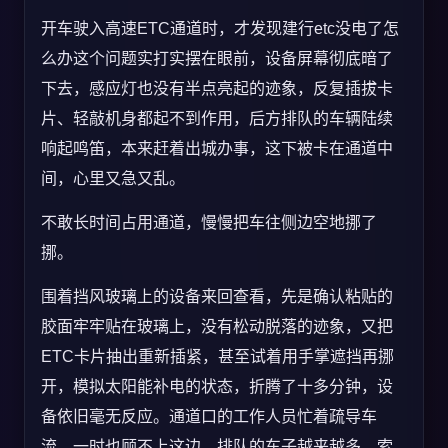
开车驶入高速ETC通道时，才发现建行etc没电了怎
么办这个问题实打实摆在眼前，设备屏幕彻底暗了
下去，感应灯也没有半点亮起的迹象，反复插拔卡
片、轻敲机身都起不到作用，后方排队的车辆陆续
响起鸣笛，本来赶着出城办事，这下被卡在通道中
间，心里又急又乱。
不敢长时间占用通道，慢慢把车往侧边空地挪了
挪。
围着挡风玻璃上的设备来回查看，先是确认粘贴的
胶面牢牢贴在玻璃上，没有松动脱落的迹象，又把
ETC卡片抽出重新插紧，甚至试着用手掌遮挡再挪
开，模拟太阳能补电的状态，折腾了十多分钟，设
备依旧毫无反应。通道口的工作人员忙着疏导车
流，一时也顾不上这边，排队的车子越来越多，索