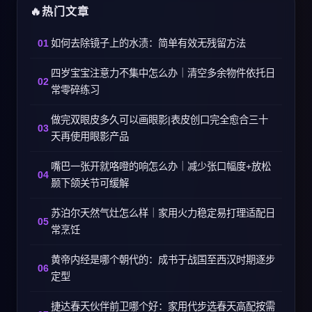
热门文章
如何去除镜子上的水渍：简单有效无残留方法
四岁宝宝注意力不集中怎么办｜清空多余物件依托日
常零碎练习
做完双眼皮多久可以画眼影|表皮创口完全愈合三十
天再使用眼影产品
嘴巴一张开就咯噔的响怎么办｜减少张口幅度+放松
颞下颌关节可缓解
苏泊尔天然气灶怎么样｜家用火力稳定易打理适配日
常烹饪
黄帝内经是哪个朝代的：成书于战国至西汉时期逐步
定型
捷达春天伙伴前卫哪个好：家用代步选春天高配按需