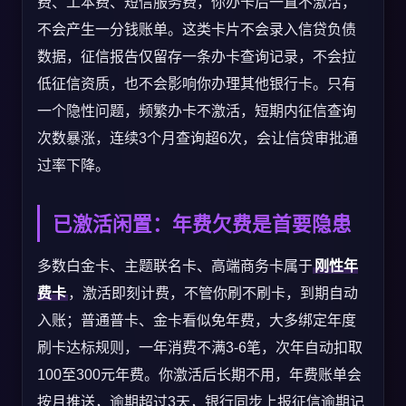
费、工本费、短信服务费，你办卡后一直不激活，
不会产生一分钱账单。这类卡片不会录入信贷负债
数据，征信报告仅留存一条办卡查询记录，不会拉
低征信资质，也不会影响你办理其他银行卡。只有
一个隐性问题，频繁办卡不激活，短期内征信查询
次数暴涨，连续3个月查询超6次，会让信贷审批通
过率下降。
已激活闲置：年费欠费是首要隐患
多数白金卡、主题联名卡、高端商务卡属于
刚性年
费卡
，激活即刻计费，不管你刷不刷卡，到期自动
入账；普通普卡、金卡看似免年费，大多绑定年度
刷卡达标规则，一年消费不满3-6笔，次年自动扣取
100至300元年费。你激活后长期不用，年费账单会
按月推送，逾期超过3天，银行同步上报征信逾期记