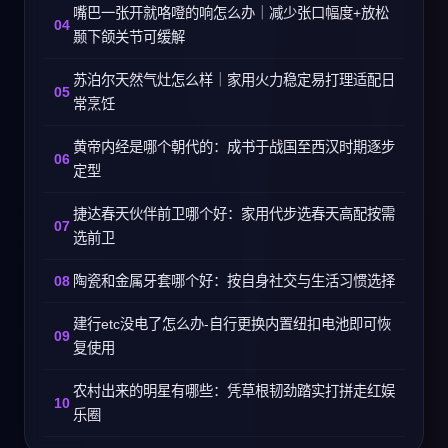
嘴巴一张开就咯噔的响怎么办｜减少张口幅度+放松
颞下颌关节可缓解
苏泊尔天然气灶怎么样｜家用火力稳定易打理适配日
常烹饪
黄帝内经是哪个朝代的：成书于战国至西汉时期逐步
定型
捷达春天伙伴前卫哪个好：家用代步选春天高配按需
选前卫
陶瓷和金属牙套哪个好：按自身社交与生活习惯选择
建行etc没电了怎么办-自行更换内置纽扣电池即可恢
复使用
农村出来的明星有哪些：凭草根韧劲踏实打拼走红娱
乐圈