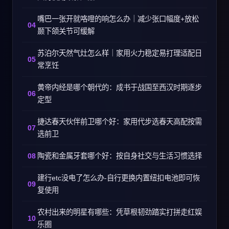
嘴巴一张开就咯噔的响怎么办｜减少张口幅度+放松
颞下颌关节可缓解
苏泊尔天然气灶怎么样｜家用火力稳定易打理适配日
常烹饪
黄帝内经是哪个朝代的：成书于战国至西汉时期逐步
定型
捷达春天伙伴前卫哪个好：家用代步选春天高配按需
选前卫
陶瓷和金属牙套哪个好：按自身社交与生活习惯选择
建行etc没电了怎么办-自行更换内置纽扣电池即可恢
复使用
农村出来的明星有哪些：凭草根韧劲踏实打拼走红娱
乐圈