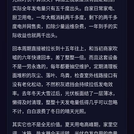
实际全年发电量只有五千度出头。自家日常家电、
厨卫用电，一年大概消耗两千多度，剩下的两千多
度电并网售卖，扣除少量运维杂费，一年到手的实
际收益也就两千出头。
回本周期直接被拉长到十五年往上，和当初商家吹
嘘的六年快速回本，差了整整一倍。而且这套设备
不是一劳永逸的，每年都要抽空维护，定期清理板
面堆积的灰尘、落叶、鸟粪，检查室外线路接口有
没有老化松动，不然积灰遮挡会持续拉低发电效
率。去年冬天大雪过后，光伏板面结了一层薄冰，
懒得及时清理，整整十天发电量低得几乎可以忽略
不计，白白浪费了冬日的晴天光照。
其实它也不是全无价值。夏天用电高峰期，家里空
调、冰箱、热水器全天运转，光伏自发自用的电量